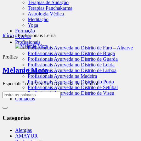
Terapias de Sudação
Terapias Panchakarma
Astrologia Védica
Meditação
Yoga
Formação
Início
/
Profissionais Leiria
Eventos
Profissionais
Profissionais Ayurveda no Distrito de Faro – Algarve
Profissionais Ayurveda no Distrito de Braga
Profiles
Profissionais Ayurveda no Distrito de Guarda
Profissionais Ayurveda no Distrito de Leiria
Mélanie Mota
Profissionais Ayurveda no Distrito de Lisboa
Profissionais Ayurveda na Madeira
Profissionais Ayurveda no Distrito do Porto
Especialista em Medicína Ayurveda, em Pombal
Profissionais Ayurveda no Distrito de Setúbal
Profissionais Ayurveda no Distrito de Viseu
Contactos
Categorias
Alergias
AMAYUR