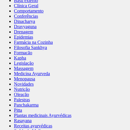
Basti externo
Clínica Geral
Comportamento
Conferências
Dinacharya
Dravyaguna
Drenagem
Epidemias
Farmácia na Cozinha
Filosofia Sankhya
Formação
Kapha
Legislação
Massagem
Medicina Ayurveda
Menopausa
Novidades
Nutrição
Oleação
Palestras
Panchakarma
Pitta
Plantas medicinais Ayurvédicas
Rasayana
Receitas ayurvédicas