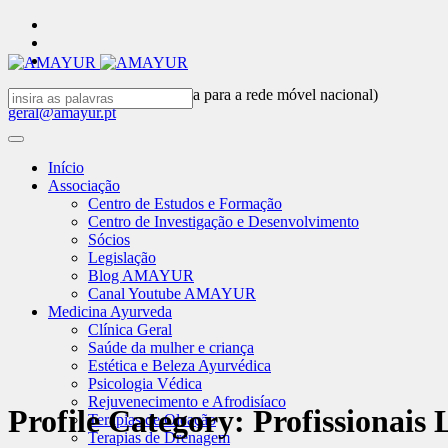
(+351) 919 367 716 (chamada para a rede móvel nacional)
geral@amayur.pt
Início
Associação
Centro de Estudos e Formação
Centro de Investigação e Desenvolvimento
Sócios
Legislação
Blog AMAYUR
Canal Youtube AMAYUR
Medicina Ayurveda
Clínica Geral
Saúde da mulher e criança
Estética e Beleza Ayurvédica
Psicologia Védica
Rejuvenecimento e Afrodisíaco
Profile Category:
Profissionais 
Terapias de Oleação
Terapias de Drenagem