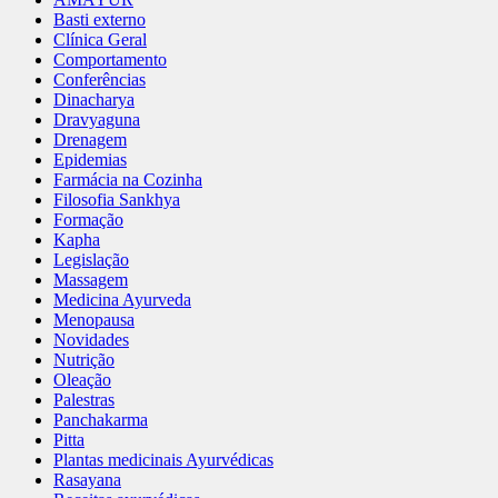
Basti externo
Clínica Geral
Comportamento
Conferências
Dinacharya
Dravyaguna
Drenagem
Epidemias
Farmácia na Cozinha
Filosofia Sankhya
Formação
Kapha
Legislação
Massagem
Medicina Ayurveda
Menopausa
Novidades
Nutrição
Oleação
Palestras
Panchakarma
Pitta
Plantas medicinais Ayurvédicas
Rasayana